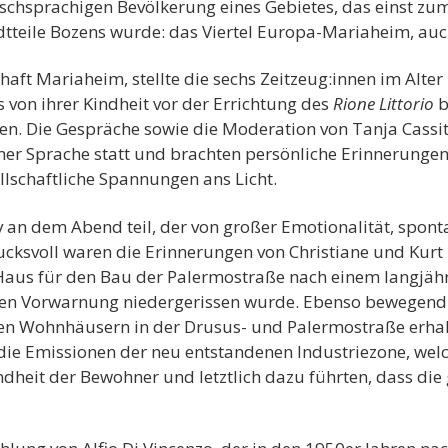
ischsprachigen Bevölkerung eines Gebietes, das einst zum
dtteile Bozens wurde: das Viertel Europa-Mariaheim, au
t Mariaheim, stellte die sechs Zeitzeug:innen im Alter 
s von ihrer Kindheit vor der Errichtung des
Rione Littorio
b
en. Die Gespräche sowie die Moderation von Tanja Cassitt
scher Sprache statt und brachten persönliche Erinnerung
lschaftliche Spannungen ans Licht.
 an dem Abend teil, der von großer Emotionalität, spon
cksvoll waren die Erinnerungen von Christiane und Kurt
Haus für den Bau der Palermostraße nach einem langjähr
gen Vorwarnung niedergerissen wurde. Ebenso bewegend w
n Wohnhäusern in der Drusus- und Palermostraße erhalte
ie Emissionen der neu entstandenen Industriezone, wel
dheit der Bewohner und letztlich dazu führten, dass die