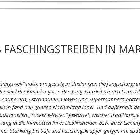
 FASCHINGSTREIBEN IN MAR
hingswelt“ hatte am gestrigen Unsinnigen die Jungschargrup
er sind der Einladung von den Jungscharleiterinnen Franzi
en, Zauberern, Astronauten, Clowns und Supermännern hatten 
reiben fand den ganzen Nachmittag inner- und außerhalb de
ditionellen „Zuckerle-Regen“ gewartet, welcher traditions
 lang in die Klamotten ihres Lieblinshelden bzw. ihrer Liebli
einer Stärkung bei Saft und Faschingskrapfen gingen am spä