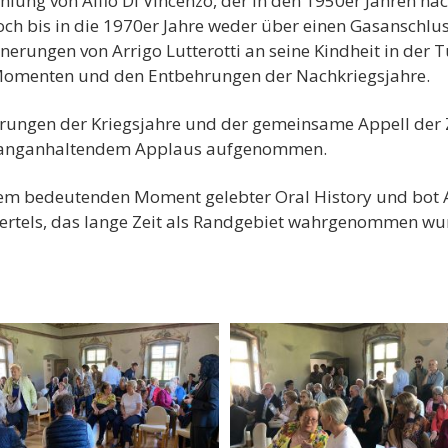
hlung von Alfio Di Vincenzo, der in den 1950er Jahren na
ch bis in die 1970er Jahre weder über einen Gasanschlu
rungen von Arrigo Lutterotti an seine Kindheit in der Tu
 Momenten und den Entbehrungen der Nachkriegsjahre.
erungen der Kriegsjahre und der gemeinsame Appell der 
 langanhaltendem Applaus aufgenommen.
nem bedeutenden Moment gelebter Oral History und bot An
iertels, das lange Zeit als Randgebiet wahrgenommen wu