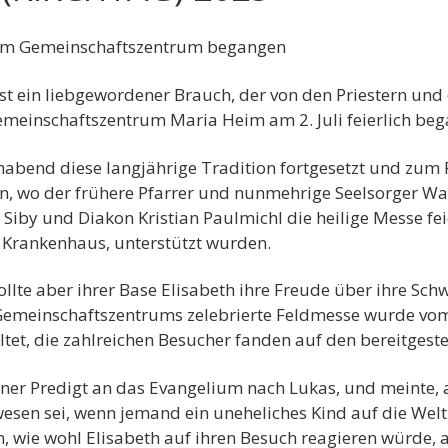
m im Gemeinschaftszentrum begangen
ist ein liebgewordener Brauch, der von den Priestern un
 Gemeinschaftszentrum Maria Heim am 2. Juli feierlich be
bend diese langjährige Tradition fortgesetzt und zum 
, wo der frühere Pfarrer und nunmehrige Seelsorger Wal
e Siby und Diakon Kristian Paulmichl die heilige Messe f
 Krankenhaus, unterstützt wurden.
ollte aber ihrer Base Elisabeth ihre Freude über ihre Sc
 Gemeinschaftszentrums zelebrierte Feldmesse wurde vom
ltet, die zahlreichen Besucher fanden auf den bereitgeste
einer Predigt an das Evangelium nach Lukas, und meinte, a
esen sei, wenn jemand ein uneheliches Kind auf die Welt 
n, wie wohl Elisabeth auf ihren Besuch reagieren würde, a