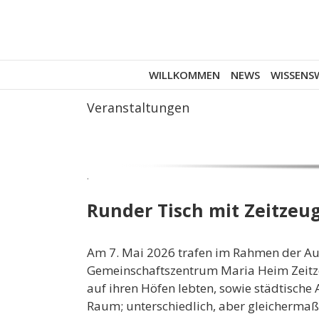
Zum
Inhalt
springen
WILLKOMMEN
NEWS
WISSENS
Veranstaltungen
.
Runder Tisch mit Zeitze
Am 7. Mai 2026 trafen im Rahmen der Auss
Gemeinschaftszentrum Maria Heim Zeitzeu
auf ihren Höfen lebten, sowie städtisch
Raum; unterschiedlich, aber gleicherma